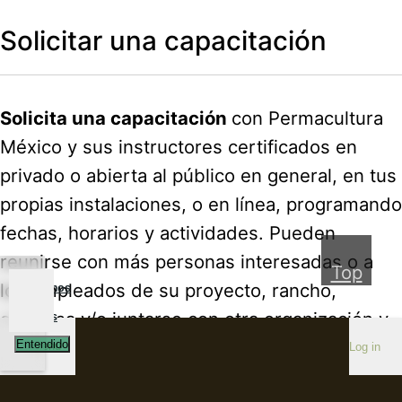
Solicitar una capacitación
Solicita una capacitación
con Permacultura
México y sus instructores certificados en
privado o abierta al público en general, en tus
propias instalaciones, o en línea, programando
fechas, horarios y actividades. Pueden
reunirse con más personas interesadas o a
Top
los empleados de su proyecto, rancho,
Utilizamos
empresa y/o juntarse con otra organización y
cookies
compartir los costos.
Entendido
Menu
Log in
Capacitaciones en grupos privados,